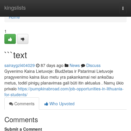
Home
kingslists
Togg
navi
Home
1
```text
sairaygzl404029
87 days ago
News
Discuss
Gyvenimo Kaina Lietuvoje: Biudžetas ir Patarimai Lietuvoje
pragyvenimo kaina šiuo metu yra pakankamai nei anksčiau
metus, todėl pinigų planavimas gali būti itin aktualus . Namų ūkio
privalo
https://pumpkinabroad.com/job-opportunities-in-lithuania-
for-students/
Comments
Who Upvoted
Comments
Submit a Comment