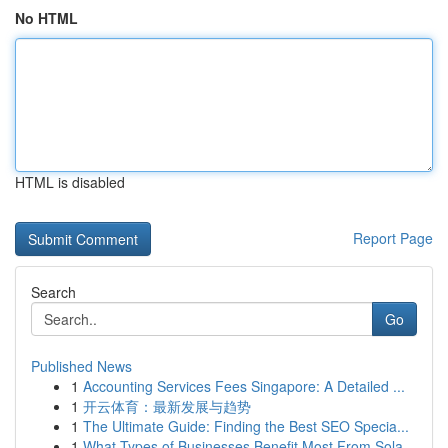
No HTML
HTML is disabled
Report Page
Search
Go
Published News
1
Accounting Services Fees Singapore: A Detailed ...
1
开云体育：最新发展与趋势
1
The Ultimate Guide: Finding the Best SEO Specia...
1
What Types of Businesses Benefit Most From Sola...