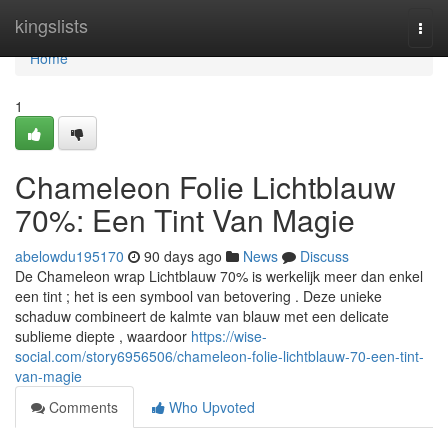
Home
kingslists
Togg
navi
Home
1
Chameleon Folie Lichtblauw
70%: Een Tint Van Magie
abelowdu195170
90 days ago
News
Discuss
De Chameleon wrap Lichtblauw 70% is werkelijk meer dan enkel
een tint ; het is een symbool van betovering . Deze unieke
schaduw combineert de kalmte van blauw met een delicate
sublieme diepte , waardoor
https://wise-
social.com/story6956506/chameleon-folie-lichtblauw-70-een-tint-
van-magie
Comments
Who Upvoted