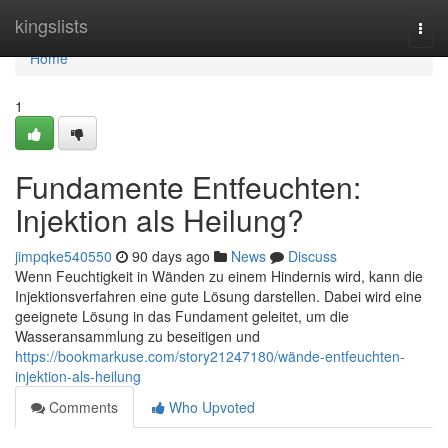
Home
kingslists
Togg
navi
Home
1
Fundamente Entfeuchten:
Injektion als Heilung?
jimpqke540550
90 days ago
News
Discuss
Wenn Feuchtigkeit in Wänden zu einem Hindernis wird, kann die
Injektionsverfahren eine gute Lösung darstellen. Dabei wird eine
geeignete Lösung in das Fundament geleitet, um die
Wasseransammlung zu beseitigen und
https://bookmarkuse.com/story21247180/wände-entfeuchten-
injektion-als-heilung
Comments
Who Upvoted