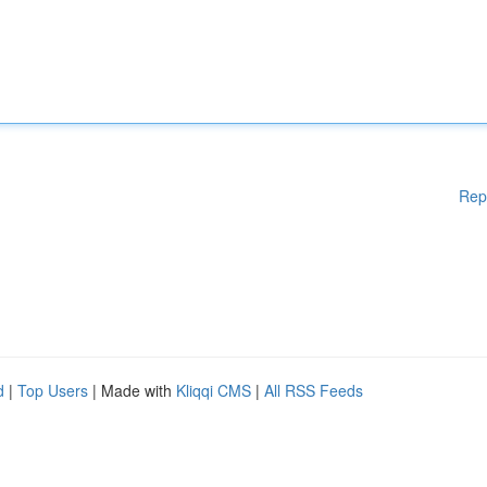
Rep
d
|
Top Users
| Made with
Kliqqi CMS
|
All RSS Feeds