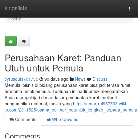
Home
kingslists
Togg
navi
Home
1
Perusahaan Karet: Panduan
Utuh untuk Pemula
cyrusoufs701735
90 days ago
News
Discuss
Memulai bisnis di bidang perusahaan karet bisa jadi terasa rumit,
terutama untuk pemula. Tuntunan ini hadir untuk mengarahkan
Anda mempelajari dasar-dasar pembuatan karet, meliputi
pengambilan material, mesin yang
https://umarrrel957593.wiki-
jp.com/2311525/usaha_polimer_petunjuk_lengkap_kepada_pemula
Comments
Who Upvoted
Comments