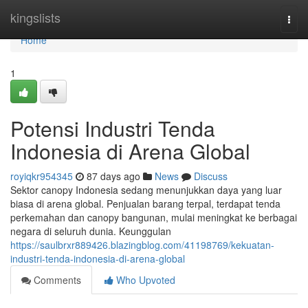
Home
kingslists
Togg
navi
Home
1
Potensi Industri Tenda
Indonesia di Arena Global
royiqkr954345
87 days ago
News
Discuss
Sektor canopy Indonesia sedang menunjukkan daya yang luar
biasa di arena global. Penjualan barang terpal, terdapat tenda
perkemahan dan canopy bangunan, mulai meningkat ke berbagai
negara di seluruh dunia. Keunggulan
https://saulbrxr889426.blazingblog.com/41198769/kekuatan-
industri-tenda-indonesia-di-arena-global
Comments
Who Upvoted