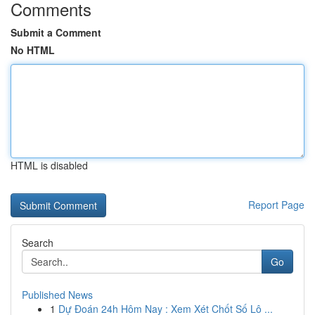
Comments
Submit a Comment
No HTML
HTML is disabled
Report Page
Search
Go
Published News
1
Dự Đoán 24h Hôm Nay : Xem Xét Chốt Số Lô ...