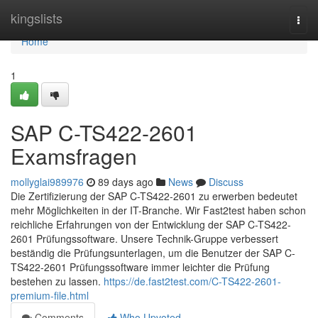
Home
kingslists
Togg
navi
Home
1
SAP C-TS422-2601
Examsfragen
mollyglai989976
89 days ago
News
Discuss
Die Zertifizierung der SAP C-TS422-2601 zu erwerben bedeutet
mehr Möglichkeiten in der IT-Branche. Wir Fast2test haben schon
reichliche Erfahrungen von der Entwicklung der SAP C-TS422-
2601 Prüfungssoftware. Unsere Technik-Gruppe verbessert
beständig die Prüfungsunterlagen, um die Benutzer der SAP C-
TS422-2601 Prüfungssoftware immer leichter die Prüfung
bestehen zu lassen.
https://de.fast2test.com/C-TS422-2601-
premium-file.html
Comments
Who Upvoted