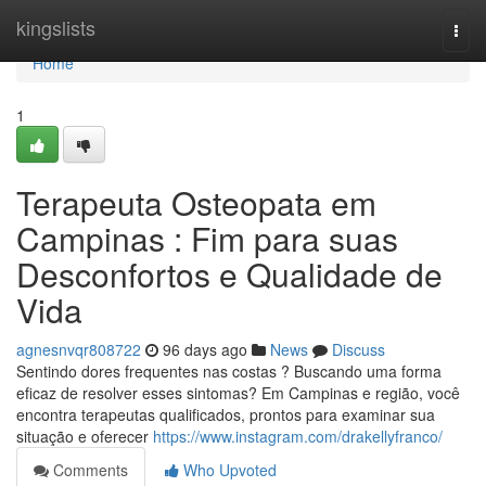
Home
kingslists
Togg
navi
Home
1
Terapeuta Osteopata em
Campinas : Fim para suas
Desconfortos e Qualidade de
Vida
agnesnvqr808722
96 days ago
News
Discuss
Sentindo dores frequentes nas costas ? Buscando uma forma
eficaz de resolver esses sintomas? Em Campinas e região, você
encontra terapeutas qualificados, prontos para examinar sua
situação e oferecer
https://www.instagram.com/drakellyfranco/
Comments
Who Upvoted