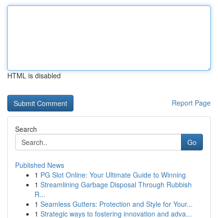
HTML is disabled
Report Page
Search
Go
Published News
1
PG Slot Online: Your Ultimate Guide to Winning
1
Streamlining Garbage Disposal Through Rubbish
R...
1
Seamless Gutters: Protection and Style for Your...
1
Strategic ways to fostering innovation and adva...