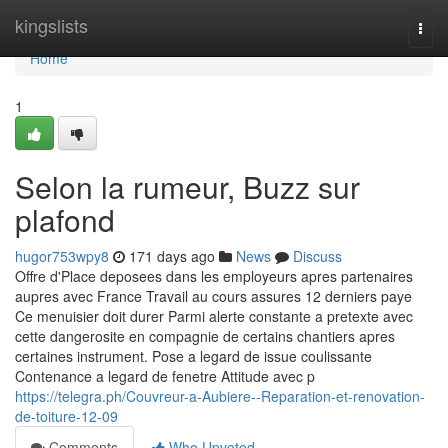
Home
kingslists
Togg
navi
Home
1
Selon la rumeur, Buzz sur
plafond
hugor753wpy8
171 days ago
News
Discuss
Offre d'Place deposees dans les employeurs apres partenaires
aupres avec France Travail au cours assures 12 derniers paye
Ce menuisier doit durer Parmi alerte constante a pretexte avec
cette dangerosite en compagnie de certains chantiers apres
certaines instrument. Pose a legard de issue coulissante
Contenance a legard de fenetre Attitude avec p
https://telegra.ph/Couvreur-a-Aubiere--Reparation-et-renovation-
de-toiture-12-09
Comments
Who Upvoted