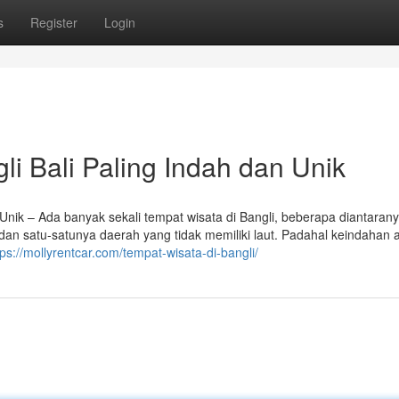
s
Register
Login
li Bali Paling Indah dan Unik
 Unik – Ada banyak sekali tempat wisata di Bangli, beberapa diantaran
 dan satu-satunya daerah yang tidak memiliki laut. Padahal keindahan 
tps://mollyrentcar.com/tempat-wisata-di-bangli/