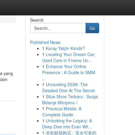
Search
Go
Published News
1
Koray Yalçin Kimdir?
1
Locating Your Dream Car:
Used Cars in Fresno Un...
1
Enhance Your Online
Presence : A Guide to SMM
ya yang
...
alam
1
Unraveling EE88: The
Detailed Dive At The Secret
1
Situs Store Terbaru : Surga
Belanja Mimpimu !
1
Precious Metals: A
Complete Guide
1
Unlocking the Legacy: A
Deep Dive into Evan Wil...
1
谷歌邮箱购买：安全可靠的