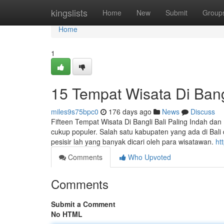
Home
kingslists
Home
New
Submit
Group
Home
1
15 Tempat Wisata Di Bang
miles9s75bpc0
176 days ago
News
Discuss
Fifteen Tempat Wisata Di Bangli Bali Paling Indah dan
cukup populer. Salah satu kabupaten yang ada di Bali
pesisir lah yang banyak dicari oleh para wisatawan.
ht
Comments
Who Upvoted
Comments
Submit a Comment
No HTML