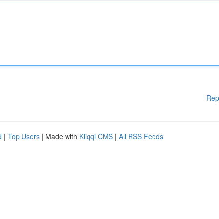
Rep
d
|
Top Users
| Made with
Kliqqi CMS
|
All RSS Feeds