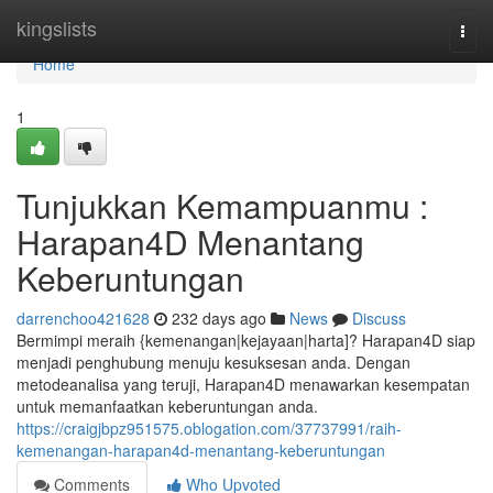
Home
kingslists
Togg
navi
Home
1
Tunjukkan Kemampuanmu :
Harapan4D Menantang
Keberuntungan
darrenchoo421628
232 days ago
News
Discuss
Bermimpi meraih {kemenangan|kejayaan|harta]? Harapan4D siap
menjadi penghubung menuju kesuksesan anda. Dengan
metodeanalisa yang teruji, Harapan4D menawarkan kesempatan
untuk memanfaatkan keberuntungan anda.
https://craigjbpz951575.oblogation.com/37737991/raih-
kemenangan-harapan4d-menantang-keberuntungan
Comments
Who Upvoted