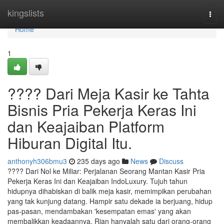
Home
kingslists
Togg
navi
Home
1
???? Dari Meja Kasir ke Tahta
Bisnis Pria Pekerja Keras Ini
dan Keajaiban Platform
Hiburan Digital Itu.
anthonyh306bmu3
235 days ago
News
Discuss
???? Dari Nol ke Miliar: Perjalanan Seorang Mantan Kasir Pria
Pekerja Keras Ini dan Keajaiban IndoLuxury. Tujuh tahun
hidupnya dihabiskan di balik meja kasir, memimpikan perubahan
yang tak kunjung datang. Hampir satu dekade ia berjuang, hidup
pas-pasan, mendambakan 'kesempatan emas' yang akan
membalikkan keadaannya. Rian hanyalah satu dari orang-orang