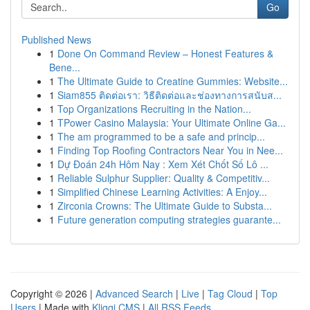
Go
Published News
1
Done On Command Review – Honest Features &
Bene...
1
The Ultimate Guide to Creatine Gummies: Website...
1
Siam855 ติดต่อเรา: วิธีติดต่อและช่องทางการสนับส...
1
Top Organizations Recruiting in the Nation...
1
TPower Casino Malaysia: Your Ultimate Online Ga...
1
The am programmed to be a safe and princip...
1
Finding Top Roofing Contractors Near You in Nee...
1
Dự Đoán 24h Hôm Nay : Xem Xét Chốt Số Lô ...
1
Reliable Sulphur Supplier: Quality & Competitiv...
1
Simplified Chinese Learning Activities: A Enjoy...
1
Zirconia Crowns: The Ultimate Guide to Substa...
1
Future generation computing strategies guarante...
Copyright © 2026 |
Advanced Search
|
Live
|
Tag Cloud
|
Top
Users
| Made with
Kliqqi CMS
|
All RSS Feeds