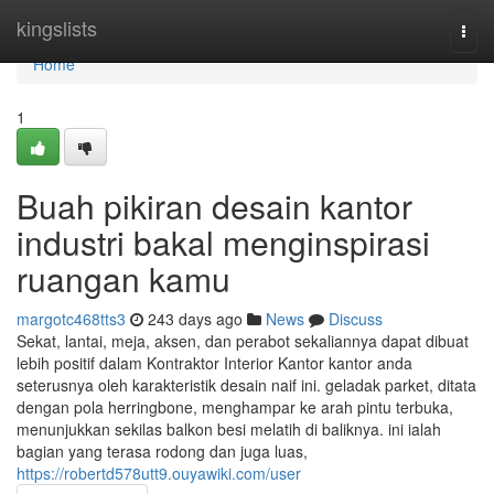
Home
kingslists
Togg
navi
Home
1
Buah pikiran desain kantor
industri bakal menginspirasi
ruangan kamu
margotc468tts3
243 days ago
News
Discuss
Sekat, lantai, meja, aksen, dan perabot sekaliannya dapat dibuat
lebih positif dalam Kontraktor Interior Kantor kantor anda
seterusnya oleh karakteristik desain naif ini. geladak parket, ditata
dengan pola herringbone, menghampar ke arah pintu terbuka,
menunjukkan sekilas balkon besi melatih di baliknya. ini ialah
bagian yang terasa rodong dan juga luas,
https://robertd578utt9.ouyawiki.com/user