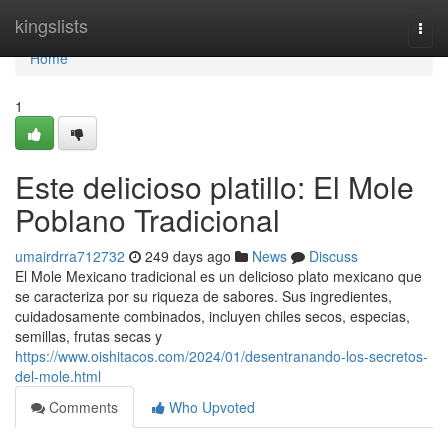
Home
kingslists
Togg
navi
Home
1
Este delicioso platillo: El Mole
Poblano Tradicional
umairdrra712732
249 days ago
News
Discuss
El Mole Mexicano tradicional es un delicioso plato mexicano que
se caracteriza por su riqueza de sabores. Sus ingredientes,
cuidadosamente combinados, incluyen chiles secos, especias,
semillas, frutas secas y
https://www.oishitacos.com/2024/01/desentranando-los-secretos-
del-mole.html
Comments
Who Upvoted