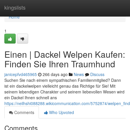
Home
kingslists
Home
1
Einen | Dackel Welpen Kaufen:
Finden Sie Ihren Traumhund
janicepfvd465965
266 days ago
News
Discuss
Suchen Sie nach einem sympathischen Familienmitglied? Dann
ist ein dackelwelpen vielleicht genau das Richtige für Sie! Mit
seinem lebendigen Charakter und seinem liebevollen Wesen wird
ein Dackel Ihnen schnell ans
https://neilhshi088288.wikicommunication.com/5752874/welpen_fi
Comments
Who Upvoted
Comments