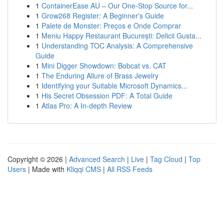
1
ContainerEase AU – Our One-Stop Source for...
1
Grow268 Register: A Beginner's Guide
1
Palete de Monster: Preços e Onde Comprar
1
Meniu Happy Restaurant București: Delicii Gusta...
1
Understanding TOC Analysis: A Comprehensive
Guide
1
Mini Digger Showdown: Bobcat vs. CAT
1
The Enduring Allure of Brass Jewelry
1
Identifying your Suitable Microsoft Dynamics...
1
His Secret Obsession PDF: A Total Guide
1
Atlas Pro: A In-depth Review
Copyright © 2026 |
Advanced Search
|
Live
|
Tag Cloud
|
Top
Users
| Made with
Kliqqi CMS
|
All RSS Feeds