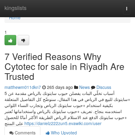
Home
kingslists
Togg
navi
Home
1
7 Verified Reasons Why
Cytotec for sale in Riyadh Are
Trusted
matthewm011dkn7
265 days ago
News
Discuss
5 أسباب تخلّي البنات يفضلن حبوب سايتوتك بالرياض مقدمة عن
+سايتوتك للبيع في الرياض في هذا المقال، سنوضّح كل التفاصيل المتعلقة
بكيفية استخدام +حبوب سايتوتك الرياض وتجارب النساء اللواتي
استخدمنه بنجاح. تعريف +حبوب سايتوتك بالرياض واستخداماتها تُعتبر
+حبوب سايتوتك الدفع عند الاستلام الرياض الطريقة الأكثر أمانًا للحصول
على المنتج
https://danielz222zun5.evawiki.com/user
Comments
Who Upvoted