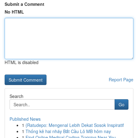
Submit a Comment
No HTML
HTML is disabled
Report Page
Search
Go
Published News
1
{Ratudepo: Mengenal Lebih Dekat Sosok Inspiratif
1
Thống kê hai nháy Bắt Cầu Lô MB hôm nay
1
Find Online Medical Coding Training Near You