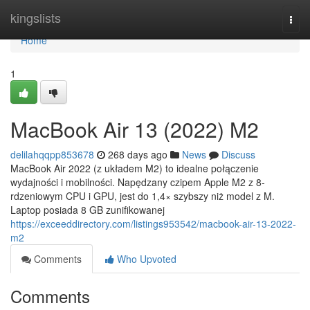
Home
kingslists
Togg
navi
Home
1
MacBook Air 13 (2022) M2
delilahqqpp853678
268 days ago
News
Discuss
MacBook Air 2022 (z układem M2) to idealne połączenie
wydajności i mobilności. Napędzany czipem Apple M2 z 8-
rdzeniowym CPU i GPU, jest do 1,4× szybszy niż model z M.
Laptop posiada 8 GB zunifikowanej
https://exceeddirectory.com/listings953542/macbook-air-13-2022-
m2
Comments
Who Upvoted
Comments