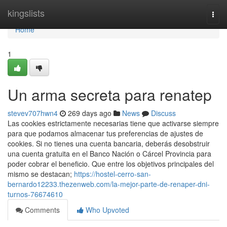
Home
kingslists
Togg
navi
Home
1
Un arma secreta para renatep
stevev707hwn4
269 days ago
News
Discuss
Las cookies estrictamente necesarias tiene que activarse siempre
para que podamos almacenar tus preferencias de ajustes de
cookies. Si no​ tienes una cuenta bancaria, deberás desobstruir
una cuenta ​gratuita en el Banco Nación o Cárcel Provincia para
poder cobrar el beneficio. Que entre los objetivos principales del
mismo se destacan;
https://hostel-cerro-san-
bernardo12233.thezenweb.com/la-mejor-parte-de-renaper-dni-
turnos-76674610
Comments
Who Upvoted