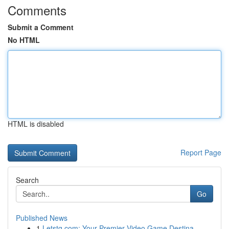
Comments
Submit a Comment
No HTML
HTML is disabled
Report Page
Search
Go
Published News
1
Letstg.com: Your Premier Video Game Destina...