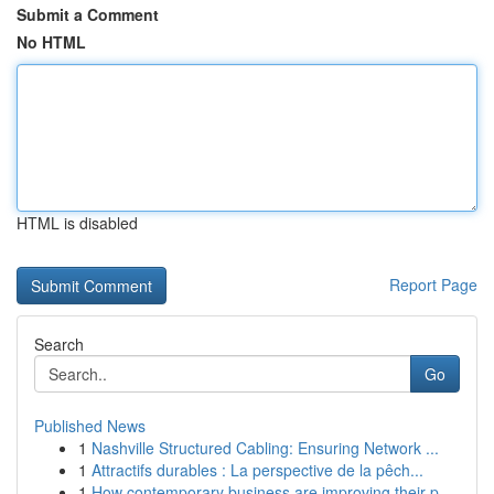
Submit a Comment
No HTML
HTML is disabled
Report Page
Search
Go
Published News
1
Nashville Structured Cabling: Ensuring Network ...
1
Attractifs durables : La perspective de la pêch...
1
How contemporary business are improving their p...