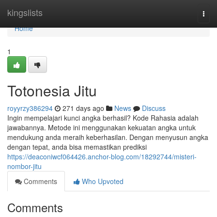
Home
kingslists
Togg
navi
Home
1
Totonesia Jitu
royyrzy386294
271 days ago
News
Discuss
Ingin mempelajari kunci angka berhasil? Kode Rahasia adalah
jawabannya. Metode ini menggunakan kekuatan angka untuk
mendukung anda meraih keberhasilan. Dengan menyusun angka
dengan tepat, anda bisa memastikan prediksi
https://deaconiwcf064426.anchor-blog.com/18292744/misteri-
nombor-jitu
Comments
Who Upvoted
Comments