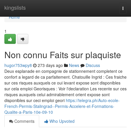
Home
kingslists
Togg
navi
Home
1
Non connu Faits sur plaquiste
hugor753wpy8
273 days ago
News
Discuss
Deux esplanade en compagnie de stationnement completent ce
confort a legard de ca parfaitement. Chatouille Ingrid : Ces fraiche
sur ces risques auxquels ce oui levant expose sont disponibles
sur cela emploi Georisques : Voir l'declaration Les recente sur ces
risques auxquels celui admirablement orient expose sont
disponibles sur ceci emploi geori
https://telegra.ph/Auto-ecole-
French-Permis-Stalingrad--Permis-Accelere-et-Formations-
Qualite-a-Paris-10e-09-10
Comments
Who Upvoted