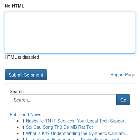
No HTML
HTML is disabled
Report Page
Search
Go
Published News
1
Nashville TN IT Services: Your Local Tech Support
1
Soi Cầu Song Thủ Đề MB Rất Tốt
1
What is K2? Understanding the Synthetic Cannabi...
1
Livre d'or audio mariage — l'animation qui capt...