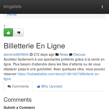
Home
kingslists
Togg
navi
Home
1
Billetterie En Ligne
stevenlcl809800
272 days ago
News
Discuss
Accédez facilement à vos spectacles préférés grâce à la vente en
ligne. Plus besoin d'attendre dans les files d'attente ou de vous
déplacer jusqu'à une guichetier. Avec quelques clics, vous pouvez
réserver
https://hubwebsites.com/story21961067/billetterie-en-
ligne
Comments
Who Upvoted
Comments
Submit a Comment