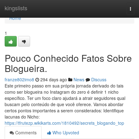
Home
kingslists
Togg
navi
Home
1
Pouco Conhecido Fatos Sobre
Blogueira.
franze802imo8
294 days ago
News
Discuss
Este primeiro passo em sua própria jornada derivado do tais
como ser blogueira no Instagram do zero é definir 1 nicho
específico. Ter um foco claro ajudará a atrair seguidores qual
buscam pelo conteúdo de que você oferece. Vamos abordar
certos pontos importantes a serem considerados: Identifique
lacunas do Nicho:
https://tfrutezp.wikikarts.com/1810492/secrets_blogando_top
Comments
Who Upvoted