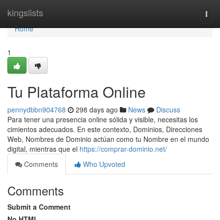
Home
kingslists
Togg
navi
Home
1
Tu Plataforma Online
pennydbbn904768
298 days ago
News
Discuss
Para tener una presencia online sólida y visible, necesitas los
cimientos adecuados. En este contexto, Dominios, Direcciones
Web, Nombres de Dominio actúan como tu Nombre en el mundo
digital, mientras que el
https://comprar-dominio.net/
Comments
Who Upvoted
Comments
Submit a Comment
No HTML