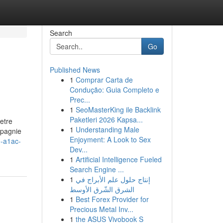
Search
Go
Published News
1
Comprar Carta de
Condução: Guia Completo e
Prec...
1
SeoMasterKing ile Backlink
Paketleri 2026 Kapsa...
etre
1
Understanding Male
mpagnie
Enjoyment: A Look to Sex
0-a1ac-
Dev...
1
Artificial Intelligence Fueled
Search Engine ...
1
إنتاج حلول علم الأبراج في
الشرق الشّرق الأوسط
1
Best Forex Provider for
Precious Metal Inv...
1
the ASUS Vivobook S