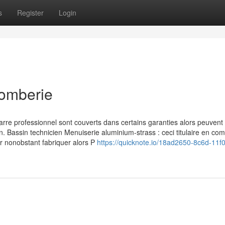
s
Register
Login
lomberie
rre professionnel sont couverts dans certains garanties alors peuvent 
n. Bassin technicien Menuiserie aluminium-strass : ceci titulaire en co
er nonobstant fabriquer alors P
https://quicknote.io/18ad2650-8c6d-11f