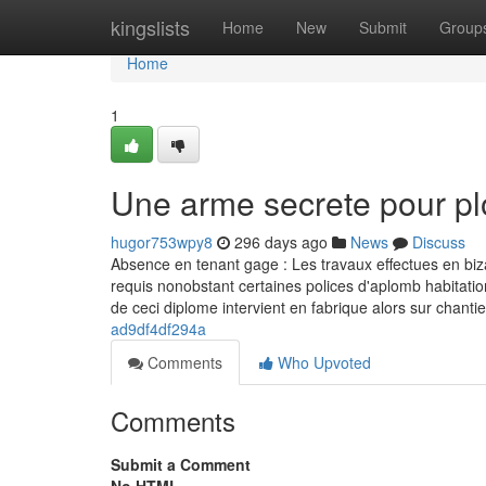
Home
kingslists
Home
New
Submit
Group
Home
1
Une arme secrete pour p
hugor753wpy8
296 days ago
News
Discuss
Absence en tenant gage : Les travaux effectues en biza
requis nonobstant certaines polices d'aplomb habitatio
de ceci diplome intervient en fabrique alors sur chanti
ad9df4df294a
Comments
Who Upvoted
Comments
Submit a Comment