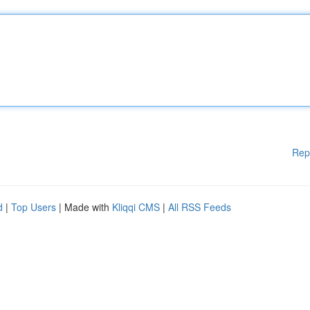
Rep
d
|
Top Users
| Made with
Kliqqi CMS
|
All RSS Feeds