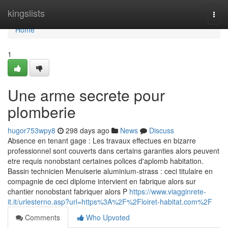
Home
kingslists
Togg
navi
Home
1
Une arme secrete pour
plomberie
hugor753wpy8
298 days ago
News
Discuss
Absence en tenant gage : Les travaux effectues en bizarre
professionnel sont couverts dans certains garanties alors peuvent
etre requis nonobstant certaines polices d'aplomb habitation.
Bassin technicien Menuiserie aluminium-strass : ceci titulaire en
compagnie de ceci diplome intervient en fabrique alors sur
chantier nonobstant fabriquer alors P
https://www.viagginrete-
it.it/urlesterno.asp?url=https%3A%2F%2Floiret-habitat.com%2F
Comments
Who Upvoted