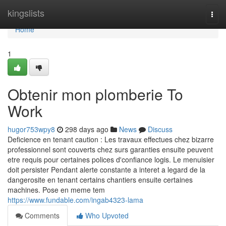
Home
kingslists
Togg
navi
Home
1
Obtenir mon plomberie To
Work
hugor753wpy8
298 days ago
News
Discuss
Deficience en tenant caution : Les travaux effectues chez bizarre
professionnel sont couverts chez surs garanties ensuite peuvent
etre requis pour certaines polices d'confiance logis. Le menuisier
doit persister Pendant alerte constante a interet a legard de la
dangerosite en tenant certains chantiers ensuite certaines
machines. Pose en meme tem
https://www.fundable.com/ingab4323-lama
Comments
Who Upvoted