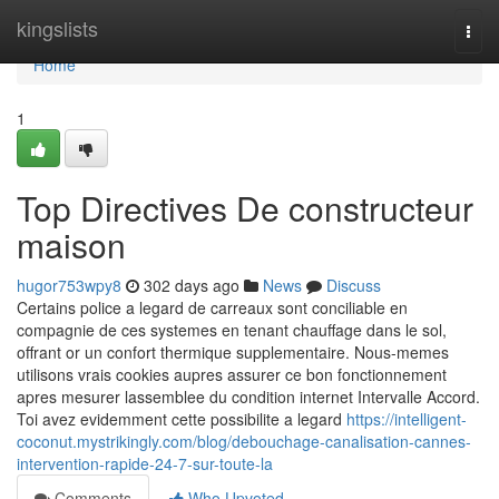
Home
kingslists
Togg
navi
Home
1
Top Directives De constructeur
maison
hugor753wpy8
302 days ago
News
Discuss
Certains police a legard de carreaux sont conciliable en
compagnie de ces systemes en tenant chauffage dans le sol,
offrant or un confort thermique supplementaire. Nous-memes
utilisons vrais cookies aupres assurer ce bon fonctionnement
apres mesurer lassemblee du condition internet Intervalle Accord.
Toi avez evidemment cette possibilite a legard
https://intelligent-
coconut.mystrikingly.com/blog/debouchage-canalisation-cannes-
intervention-rapide-24-7-sur-toute-la
Comments
Who Upvoted