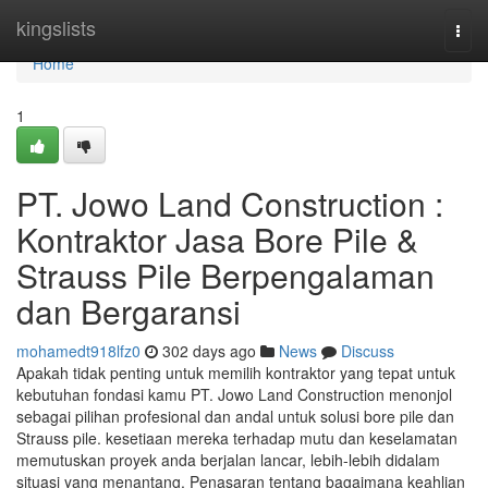
Home
kingslists
Togg
navi
Home
1
PT. Jowo Land Construction :
Kontraktor Jasa Bore Pile &
Strauss Pile Berpengalaman
dan Bergaransi
mohamedt918lfz0
302 days ago
News
Discuss
Apakah tidak penting untuk memilih kontraktor yang tepat untuk
kebutuhan fondasi kamu PT. Jowo Land Construction menonjol
sebagai pilihan profesional dan andal untuk solusi bore pile dan
Strauss pile. kesetiaan mereka terhadap mutu dan keselamatan
memutuskan proyek anda berjalan lancar, lebih-lebih didalam
situasi yang menantang. Penasaran tentang bagaimana keahlian