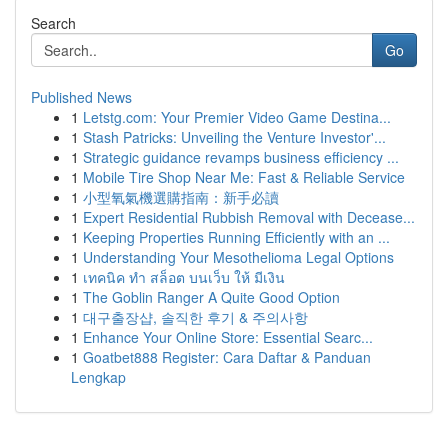
Search
Go
Published News
1
Letstg.com: Your Premier Video Game Destina...
1
Stash Patricks: Unveiling the Venture Investor'...
1
Strategic guidance revamps business efficiency ...
1
Mobile Tire Shop Near Me: Fast & Reliable Service
1
小型氧氣機選購指南：新手必讀
1
Expert Residential Rubbish Removal with Decease...
1
Keeping Properties Running Efficiently with an ...
1
Understanding Your Mesothelioma Legal Options
1
เทคนิค ทำ สล็อต บนเว็บ ให้ มีเงิน
1
The Goblin Ranger A Quite Good Option
1
대구출장샵, 솔직한 후기 & 주의사항
1
Enhance Your Online Store: Essential Searc...
1
Goatbet888 Register: Cara Daftar & Panduan
Lengkap