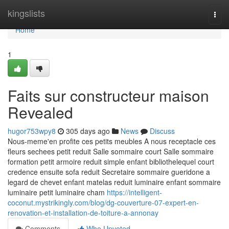
Home
kingslists
Togg
navi
Home
1
Faits sur constructeur maison
Revealed
hugor753wpy8
305 days ago
News
Discuss
Nous-meme'en profite ces petits meubles A nous receptacle ces
fleurs sechees petit reduit Salle sommaire court Salle sommaire
formation petit armoire reduit simple enfant bibliothelequel court
credence ensuite sofa reduit Secretaire sommaire gueridone a
legard de chevet enfant matelas reduit luminaire enfant sommaire
luminaire petit luminaire cham
https://intelligent-
coconut.mystrikingly.com/blog/dg-couverture-07-expert-en-
renovation-et-installation-de-toiture-a-annonay
Comments
Who Upvoted