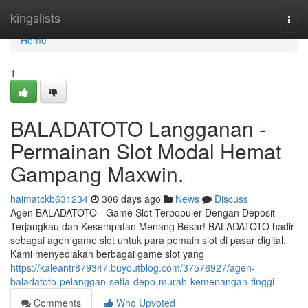
Home
kingslists
Togg
navi
Home
1
BALADATOTO Langganan -
Permainan Slot Modal Hemat
Gampang Maxwin.
haimatckb631234
306 days ago
News
Discuss
Agen BALADATOTO - Game Slot Terpopuler Dengan Deposit
Terjangkau dan Kesempatan Menang Besar! BALADATOTO hadir
sebagai agen game slot untuk para pemain slot di pasar digital.
Kami menyediakan berbagai game slot yang
https://kaleantr879347.buyoutblog.com/37576927/agen-
baladatoto-pelanggan-setia-depo-murah-kemenangan-tinggi
Comments
Who Upvoted