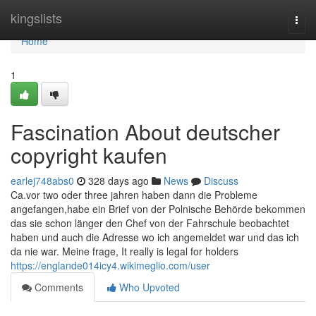
Home
kingslists
Togg
navi
Home
1
Fascination About deutscher
copyright kaufen
earlej748abs0
328 days ago
News
Discuss
Ca.vor two oder three jahren haben dann die Probleme
angefangen,habe ein Brief von der Polnische Behörde bekommen
das sie schon länger den Chef von der Fahrschule beobachtet
haben und auch die Adresse wo ich angemeldet war und das ich
da nie war. Meine frage, It really is legal for holders
https://englande014icy4.wikimeglio.com/user
Comments
Who Upvoted