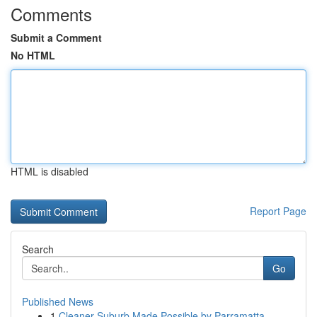
Comments
Submit a Comment
No HTML
HTML is disabled
Report Page
Search
Go
Published News
1
Cleaner Suburb Made Possible by Parramatta