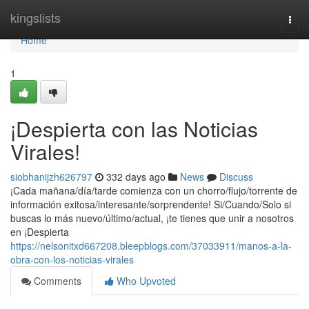
Home
kingslists
Togg
navi
Home
1
¡Despierta con las Noticias
Virales!
siobhanijzh626797
332 days ago
News
Discuss
¡Cada mañana/día/tarde comienza con un chorro/flujo/torrente de
información exitosa/interesante/sorprendente! Si/Cuando/Solo si
buscas lo más nuevo/último/actual, ¡te tienes que unir a nosotros
en ¡Despierta
https://nelsonitxd667208.bleepblogs.com/37033911/manos-a-la-
obra-con-los-noticias-virales
Comments
Who Upvoted