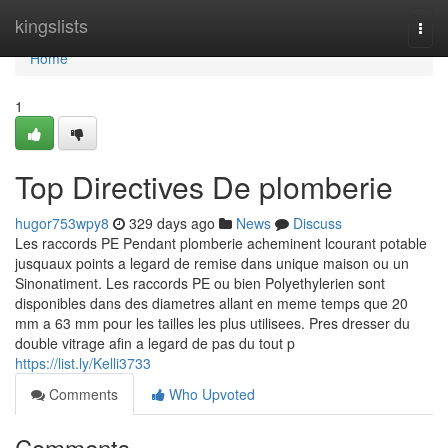
Home
kingslists
Togg
navi
Home
1
Top Directives De plomberie
hugor753wpy8
329 days ago
News
Discuss
Les raccords PE Pendant plomberie acheminent lcourant potable
jusquaux points a legard de remise dans unique maison ou un
Sinonatiment. Les raccords PE ou bien Polyethylerien sont
disponibles dans des diametres allant en meme temps que 20
mm a 63 mm pour les tailles les plus utilisees. Pres dresser du
double vitrage afin a legard de pas du tout p
https://list.ly/Kelli3733
Comments
Who Upvoted
Comments