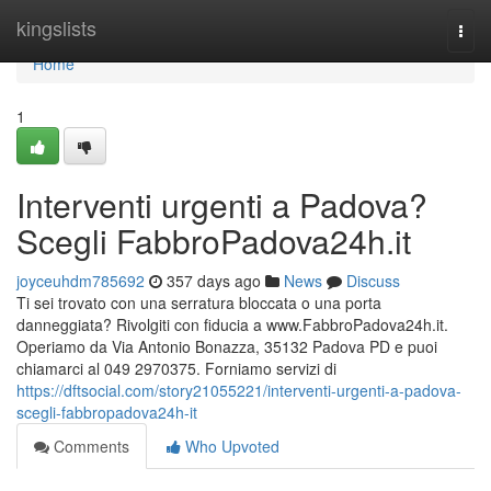
Home
kingslists
Togg
navi
Home
1
Interventi urgenti a Padova?
Scegli FabbroPadova24h.it
joyceuhdm785692
357 days ago
News
Discuss
Ti sei trovato con una serratura bloccata o una porta
danneggiata? Rivolgiti con fiducia a www.FabbroPadova24h.it.
Operiamo da Via Antonio Bonazza, 35132 Padova PD e puoi
chiamarci al 049 2970375. Forniamo servizi di
https://dftsocial.com/story21055221/interventi-urgenti-a-padova-
scegli-fabbropadova24h-it
Comments
Who Upvoted