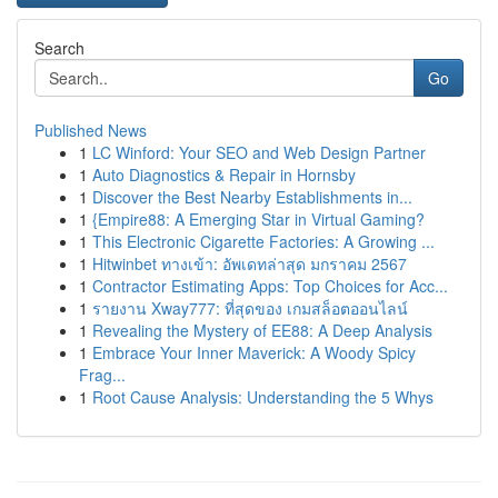
Search
Go
Published News
1
LC Winford: Your SEO and Web Design Partner
1
Auto Diagnostics & Repair in Hornsby
1
Discover the Best Nearby Establishments in...
1
{Empire88: A Emerging Star in Virtual Gaming?
1
This Electronic Cigarette Factories: A Growing ...
1
Hitwinbet ทางเข้า: อัพเดทล่าสุด มกราคม 2567
1
Contractor Estimating Apps: Top Choices for Acc...
1
รายงาน Xway777: ที่สุดของ เกมสล็อตออนไลน์
1
Revealing the Mystery of EE88: A Deep Analysis
1
Embrace Your Inner Maverick: A Woody Spicy
Frag...
1
Root Cause Analysis: Understanding the 5 Whys