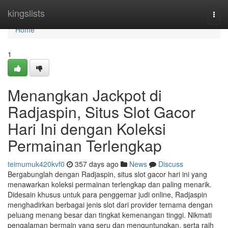
Home
kingslists
Togg
navi
Home
1
Menangkan Jackpot di
Radjaspin, Situs Slot Gacor
Hari Ini dengan Koleksi
Permainan Terlengkap
teimumuk420kvf0
357 days ago
News
Discuss
Bergabunglah dengan Radjaspin, situs slot gacor hari ini yang
menawarkan koleksi permainan terlengkap dan paling menarik.
Didesain khusus untuk para penggemar judi online, Radjaspin
menghadirkan berbagai jenis slot dari provider ternama dengan
peluang menang besar dan tingkat kemenangan tinggi. Nikmati
pengalaman bermain yang seru dan menguntungkan, serta raih