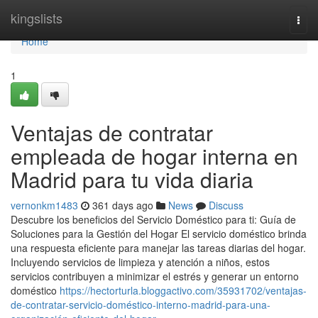
Home
kingslists
Togg
navi
Home
1
Ventajas de contratar
empleada de hogar interna en
Madrid para tu vida diaria
vernonkm1483
361 days ago
News
Discuss
Descubre los beneficios del Servicio Doméstico para ti: Guía de
Soluciones para la Gestión del Hogar El servicio doméstico brinda
una respuesta eficiente para manejar las tareas diarias del hogar.
Incluyendo servicios de limpieza y atención a niños, estos
servicios contribuyen a minimizar el estrés y generar un entorno
doméstico
https://hectorturla.bloggactivo.com/35931702/ventajas-
de-contratar-servicio-doméstico-interno-madrid-para-una-