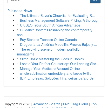
Published News
1
The Ultimate Buyer's Checklist for Evaluating R...
1
Business Management Software Pricing: A thoroug...
1
UK SEO: Your South African Advantage
1
Guidance systems reshaping the contemporary
spo...
1
Buy Stoker's Tobacco Online Canada
1
Droguería La América Medellín: Precios Bajos y ...
1
The evolving scene of modern portfolio
manageme...
1
Slime RNG: Mastering the Odds in Roblox
1
Locate Your Perfect Countertop: Our Leading Sho...
1
Manage Your Medicare Account Online
1
whole sublimation embroidery and tackle twill o...
1
{BPI Empresas: Soluções Financeiras para o Se...
Copyright © 2026 |
Advanced Search
|
Live
|
Tag Cloud
|
Top