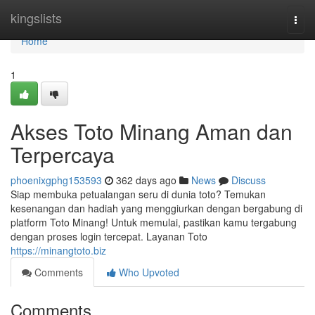
Home
kingslists
Togg
navi
Home
1
Akses Toto Minang Aman dan
Terpercaya
phoenixgphg153593
362 days ago
News
Discuss
Siap membuka petualangan seru di dunia toto? Temukan
kesenangan dan hadiah yang menggiurkan dengan bergabung di
platform Toto Minang! Untuk memulai, pastikan kamu tergabung
dengan proses login tercepat. Layanan Toto
https://minangtoto.biz
Comments
Who Upvoted
Comments