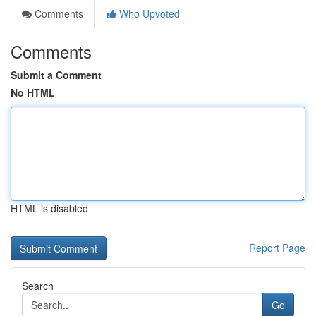
Comments
Who Upvoted
Comments
Submit a Comment
No HTML
HTML is disabled
Report Page
Search
Go