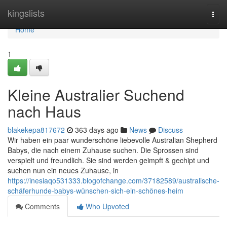
Home
kingslists
Togg
navi
Home
1
Kleine Australier Suchend
nach Haus
blakekepa817672
363 days ago
News
Discuss
Wir haben ein paar wunderschöne liebevolle Australian Shepherd
Babys, die nach einem Zuhause suchen. Die Sprossen sind
verspielt und freundlich. Sie sind werden geimpft & gechipt und
suchen nun ein neues Zuhause, in
https://inesiaqo531333.blogofchange.com/37182589/australische-
schäferhunde-babys-wünschen-sich-ein-schönes-heim
Comments
Who Upvoted