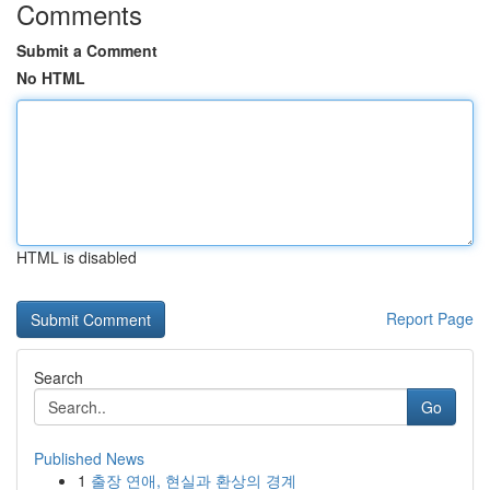
Comments
Submit a Comment
No HTML
HTML is disabled
Report Page
Search
Go
Published News
1
출장 연애, 현실과 환상의 경계