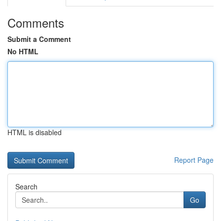
Comments
Submit a Comment
No HTML
HTML is disabled
Report Page
Search
Go