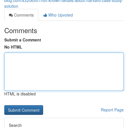
blog.com/43206551/not-known-details-about-harvard-case-study-
solution
Comments
Who Upvoted
Comments
Submit a Comment
No HTML
HTML is disabled
Report Page
Search