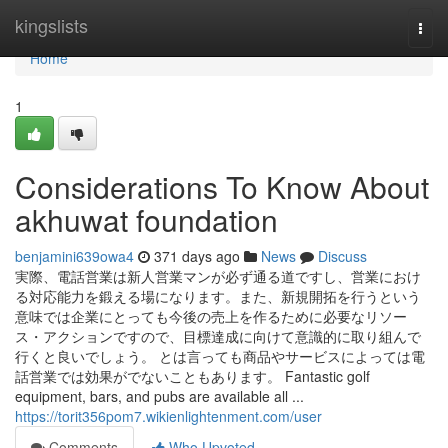
Home
kingslists
Togg
navi
Home
1
Considerations To Know About
akhuwat foundation
benjamini639owa4
371 days ago
News
Discuss
実際、電話営業は新人営業マンが必ず通る道ですし、営業におけ
る対応能力を鍛える場になります。また、新規開拓を行うという
意味では企業にとっても今後の売上を作るために必要なリソー
ス・アクションですので、目標達成に向けて意識的に取り組んで
行くと良いでしょう。 とは言っても商品やサービスによっては電
話営業では効果がでないこともあります。 Fantastic golf
equipment, bars, and pubs are available all ...
https://torit356pom7.wikienlightenment.com/user
Comments
Who Upvoted