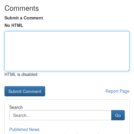
Comments
Submit a Comment
No HTML
HTML is disabled
Report Page
Search
Go
Published News