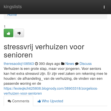
Home
kingslists
Togg
navi
Home
1
stressvrij verhuizen voor
senioren
theresacdoj108563
393 days ago
News
Discuss
Verhuizen is een grote stap, maar voor jongeren. Voor seniors
kan het extra stressvol zijn. Er zijn veel zaken om rekening mee te
houden: de afhandeling_ van de verhuizing, de vinden van een
passende woning en de
https://lexieqkch625808.blognody.com/38903318/zorgeloos-
verhuizen-voor-senioren
Comments
Who Upvoted