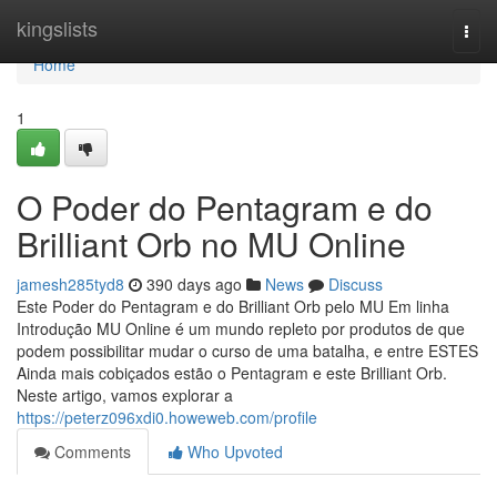
Home
kingslists
Togg
navi
Home
1
O Poder do Pentagram e do
Brilliant Orb no MU Online
jamesh285tyd8
390 days ago
News
Discuss
Este Poder do Pentagram e do Brilliant Orb pelo MU Em linha
Introdução MU Online é um mundo repleto por produtos de que
podem possibilitar mudar o curso de uma batalha, e entre ESTES
Ainda mais cobiçados estão o Pentagram e este Brilliant Orb.
Neste artigo, vamos explorar a
https://peterz096xdi0.howeweb.com/profile
Comments
Who Upvoted