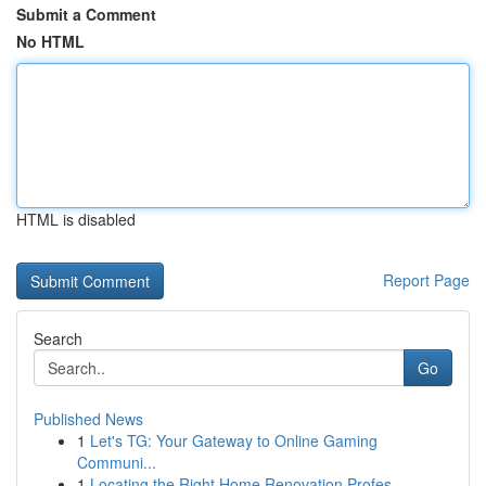
Submit a Comment
No HTML
HTML is disabled
Report Page
Search
Go
Published News
1
Let's TG: Your Gateway to Online Gaming
Communi...
1
Locating the Right Home Renovation Profes...