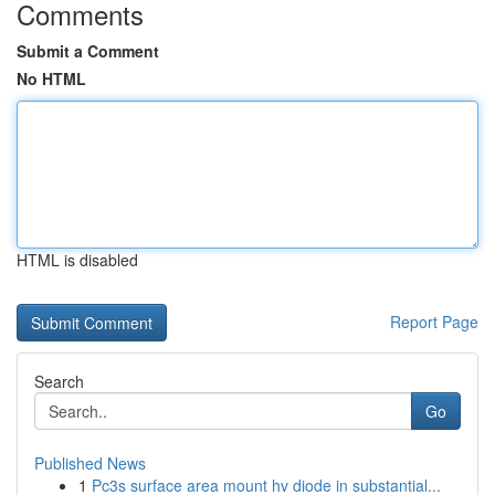
Comments
Submit a Comment
No HTML
HTML is disabled
Report Page
Search
Go
Published News
1
Pc3s surface area mount hv diode in substantial...