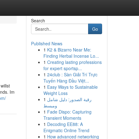
Search
Go
Published News
1
K2 & Bizarro Near Me:
Finding Herbal Incense Lo...
1
Creating lasting professions
for expert sportsp...
1
24club : Sàn Giải Trí Trực
Tuyến Hàng Đầu Việt...
illst
1
Easy Ways to Sustainable
ands. Im
Weight Loss
com/
1
رقية الصدور: دليل شامل
ومبسط
1
Fade Dispo: Capturing
Transient Moments
1
Decoding EE88: A
Enigmatic Online Trend
1
How advanced networking