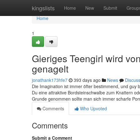
Home
kingslists
Home
New
Submit
Group
Home
1
Gieriges Teengirl wird v
genagelt
jonathank173hfe7
393 days ago
News
Discus
Die Imagination ist immer öfter bestimmend, und guy b
Du eine attraktive Bordsteinschwalbe zum Knattern od
Grunde genommen sollte man sich immer scharfe Porno
Comments
Who Upvoted
Comments
Submit a Comment