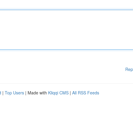
Rep
d
|
Top Users
| Made with
Kliqqi CMS
|
All RSS Feeds