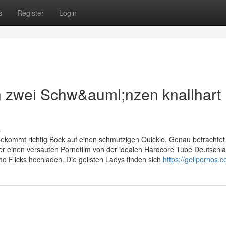
s
Register
Login
on zwei Schw&auml;nzen knallhart
s
ekommt richtig Bock auf einen schmutzigen Quickie. Genau betrachtet w
er einen versauten Pornofilm von der idealen Hardcore Tube Deutschl
 Flicks hochladen. Die geilsten Ladys finden sich
https://geilpornos.